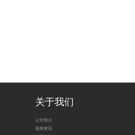
关于我们
公司简介
新闻资讯