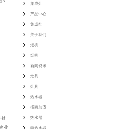
过3
集成灶
产品中心
集成灶
关于我们
烟机
烟机
新闻资讯
灶具
灶具
热水器
招商加盟
热水器
乎处
电热水器
物业