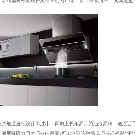
，吸油烟机标配烟管拉伸长度为1.5米，如果长度过长，尤其是超
公共烟道直径设计得过小，再加上长年累月的油烟累积，烟道近
，油烟机吸力再大还有啥用呢?所以遇到这种情况还是赶紧跟小区