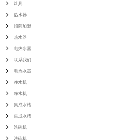
灶具
热水器
招商加盟
热水器
电热水器
联系我们
电热水器
净水机
净水机
集成水槽
集成水槽
洗碗机
洗碗机