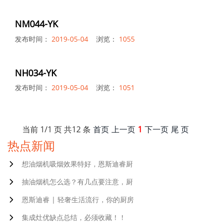
NM044-YK
发布时间：
2019-05-04
浏览：
1055
NH034-YK
发布时间：
2019-05-04
浏览：
1051
当前
1
/
1
页 共
12
条
首页
上一页
1
下一页
尾 页
热点新闻
想油烟机吸烟效果特好，恩斯迪睿厨
抽油烟机怎么选？有几点要注意，厨
恩斯迪睿 | 轻奢生活流行，你的厨房
集成灶优缺点总结，必须收藏！！