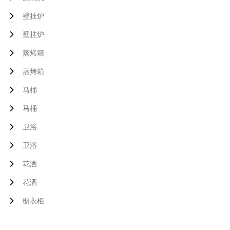
壁挂炉
壁挂炉
蒸烤箱
蒸烤箱
马桶
马桶
卫浴
卫浴
花洒
花洒
橱衣柜