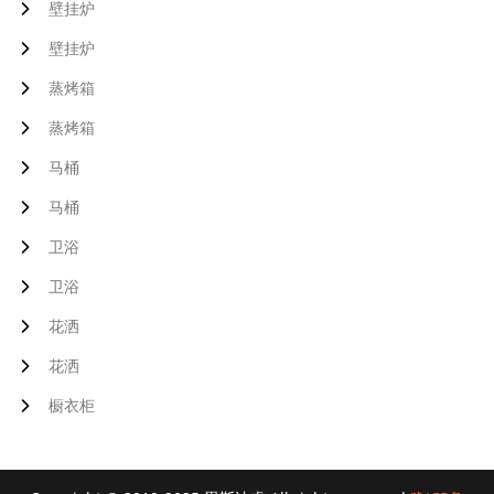
壁挂炉
壁挂炉
蒸烤箱
蒸烤箱
马桶
马桶
卫浴
卫浴
花洒
花洒
橱衣柜