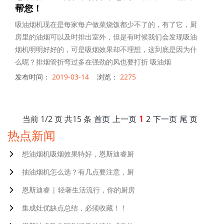
帮您！
吸油烟机现在是每家每户做菜烧饭都少不了的，有了它，厨
房里的油烟可以及时排出室外，但是有时候我们会发现吸油
烟机明明好好的，可是吸烟效果却不理想，这到底是因为什
么呢？排烟管折弯过多在强劲的风也要打折 吸油烟
发布时间：
2019-03-14
浏览：
2275
当前
1
/
2
页 共
15
条
首页
上一页
1
2
下一页
尾 页
热点新闻
想油烟机吸烟效果特好，恩斯迪睿厨
抽油烟机怎么选？有几点要注意，厨
恩斯迪睿 | 轻奢生活流行，你的厨房
集成灶优缺点总结，必须收藏！！