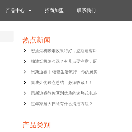
产品中心
招商加盟
联系我们
热点新闻
想油烟机吸烟效果特好，恩斯迪睿厨
抽油烟机怎么选？有几点要注意，厨
恩斯迪睿 | 轻奢生活流行，你的厨房
集成灶优缺点总结，必须收藏！！
恩斯迪睿教你区别优质的速热式电热
过年家居大扫除有什么清洁方法？
产品类别