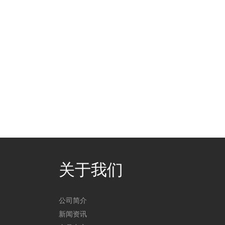
关于我们
公司简介
新闻资讯