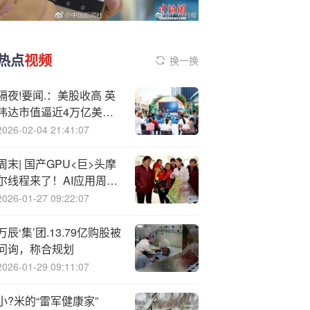
热点
视频
换一换
隔夜!要闻.：美股收高 英
伟达市值逼近4万亿美元
美国5月工厂订单反弹 伊
2026-02-04 21:41:07
朗称仍致力于核不扩散条
约
周末| 国产GPU<巨>头摩
尔线程来了！AI应用周末
讨论度比较高！国产AI应
2026-01-27 09:22:07
用蚂蚁“灵光”4天破100
万！13大重磅消息影响股
万辰‘集’团.13.79亿购股被
市
问询，称合规划
2026-01-29 09:11:07
小?米的“雷军健康家”