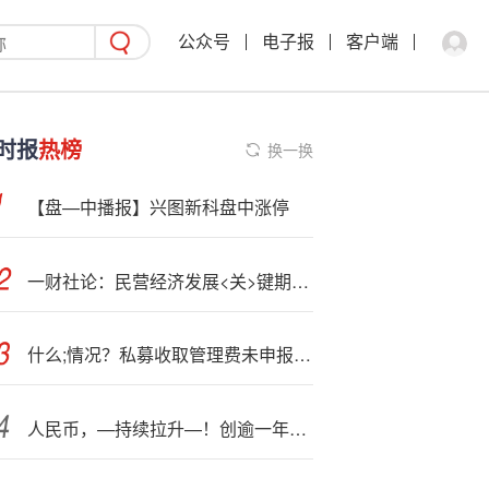
公众号
电子报
客户端
时报
热榜
换一换
【盘—中播报】兴图新科盘中涨停
一财社论：民营经济发展<关>键期须<并>重纾困与开放
什么;情况？私募收取管理费未申报，税务稽查被罚近2500万！
人民币，—持续拉升—！创逾一年以来升值高点