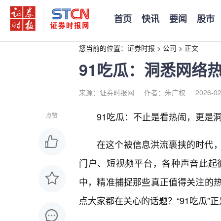
首页
快讯
要闻
股市
您当前的位置：
证券时报
>
公司
>
正文
91吃瓜：洞悉网络
来源：证券时报网
作者：朱广权
2026-02
91吃瓜：不止是看热闹，更是洞
点赞
在这个被信息洪流裹挟的时代
门户、短视频平台，各种声音此起
中，精准捕捉那些真正值得关注的
点大家都在关心的话题？“91吃瓜”