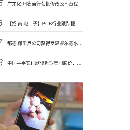
广东化;州农商行获批修改公司章程
【招‘商’电—子】PCB行业跟踪报告：北美云厂AI-Capex再超预期，AI加速PCB技术跃升及格局重塑
都德,佩里尼公司获得罗思柴尔德水坝现代化项目6000万美元合同
中国—平安付欣谈近期集团股价：金子发光了，但我们觉得这个光还可以更亮